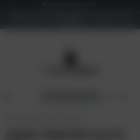
KOSTENLOSER VERSAND AB 50€*
NEUER SHOP - BESSERE PREISE - Jetzt bis zu 70%
sparen
Home
Shisha Tabak
Holster
Holster 25g
Holster Tabak Noir Grp 2.0