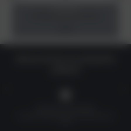
AO Kopfdichtung Kautschuk Schwarz
1,50 €*
Warum du bei uns einkaufen
solltest?
QUALITÄT ZU TOP-PREISEN
Umfassende Qualitätskontrolle und erschwingliche
Preise