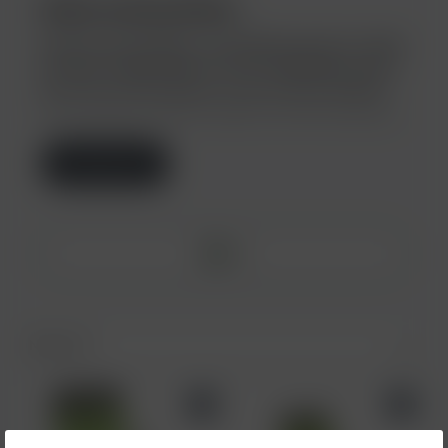
Shisha Kaminaufsätze
Shisha Kaminaufsätze, auch Badcha genannt, haben
die alten traditionellen Art fast vollständig ersetzt.
Durch den Kaminaufsatz musst du keine Alufolie
mehr spannen, Löcher machen usw. Der Kaminauf...
Weiterlesen
Filter