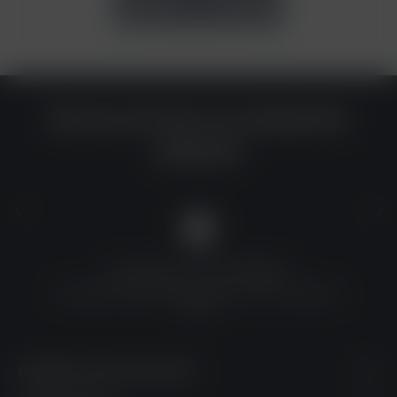
7,90 €*
Warum du bei uns einkaufen
solltest?
QUALITÄT ZU TOP-PREISEN
Umfassende Qualitätskontrolle und erschwingliche
Preise
UNSERE KONTAKTDATEN