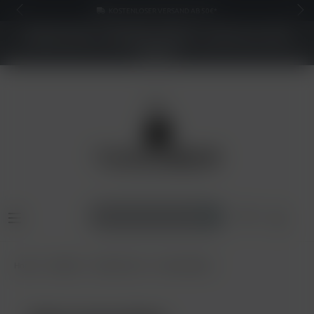
KOSTENLOSER VERSAND AB 50€*
NEUER SHOP - BESSERE PREISE - Jetzt bis zu 70%
sparen
Home
Zubehör
Köpfe & Sets
Kaminaufsätze