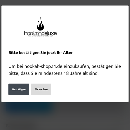
4,00 €*
Inhalt:
0.025 Kilogramm
(160,00 €* / 1 Kilogramm)
Preise inkl. MwSt. zzgl. Versandkosten
Bitte bestätigen Sie jetzt Ihr Alter
Nicht mehr verfügbar
Um bei hookah-shop24.de einzukaufen, bestätigen Sie
Produktnummer:
HD4060
bitte, dass Sie mindestens 18 Jahre alt sind.
EAN:
4251822802471
Bestätigen
Abbrechen
Hersteller & Verantwortliche Person:
Details anzeigen
Beschreibung