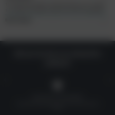
187 Tabak Pink Mellow 25g Beschreibung zum Produkt
187 Tabak Pink Mellow 25g wird in Kürze hinzugefügt
Bewertungen
Warum du bei uns einkaufen
solltest?
QUALITÄT ZU TOP-PREISEN
Umfassende Qualitätskontrolle und erschwingliche
Preise