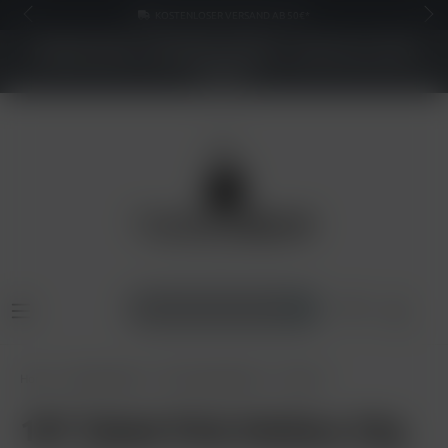
KOSTENLOSER VERSAND AB 50€*
NEUER SHOP - BESSERE PREISE - Jetzt bis zu 70%
sparen
Home
Shisha Tabak
187 Strassenbande
187 25g
187 Tabak Pink Mellow 25g