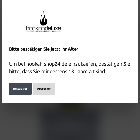
Erdbeere, Wassermelone,
Eis, Limette
Zuckerwatte
Electro Smog Tabak Mood
Electro Smog Tabak Nasty
Bitte bestätigen Sie jetzt Ihr Alter
25g
Girl 25g
4,00 €*
4,00 €*
Um bei hookah-shop24.de einzukaufen, bestätigen Sie
bitte, dass Sie mindestens 18 Jahre alt sind.
Bestätigen
Abbrechen
Menthol, Waldbeeren, roter
Beerenmix
Electro Smog Tabak Red
Magic 25g