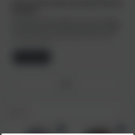
Electro Smog Tabak bei Hookah Shop 24
bestellen
Ein weiterer Deutsch Rapper hat sich in die Shisha
Szene gewagt und es niemand geringeres als
Fler
mit seinem neuem Shisha Tabak, Electro Smog.
Momentan genießt ...
Weiterlesen
Filter