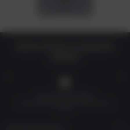
4,00 €*
Warum du bei uns einkaufen
solltest?
QUALITÄT ZU TOP-PREISEN
Umfassende Qualitätskontrolle und erschwingliche
Preise
UNSERE KONTAKTDATEN