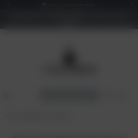
KOSTENLOSER VERSAND AB 50€*
NEUER SHOP - BESSERE PREISE - Jetzt bis zu 70%
sparen
Home
Shisha Tabak
Electro Smog