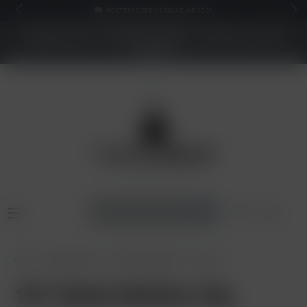
KOSTENLOSER VERSAND AB 50€*
NEUER SHOP - BESSERE PREISE - Jetzt bis zu 70%
sparen
Home
Shisha Tabak
187 Strassenbande
187 25g
187 Tabak Skittlez 25g