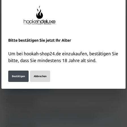
Inhalt:
0.025 Kilogramm
(160,00 €* / 1 Kilogramm)
Preise inkl. MwSt. zzgl. Versandkosten
Sofort verfügbar, Lieferzeit: 2 Tage
In den Warenkorb
Bitte bestätigen Sie jetzt Ihr Alter
Produktnummer:
HD4138
Um bei hookah-shop24.de einzukaufen, bestätigen Sie
EAN:
4251822802440
bitte, dass Sie mindestens 18 Jahre alt sind.
Hersteller & Verantwortliche Person:
Bestätigen
Abbrechen
Details anzeigen
Beschreibung
187 Tabak Skittlez 25g Beschreibung zum Produkt 187
Tabak Skittlez 25g wird in Kürze hinzugefügt
Bewertungen