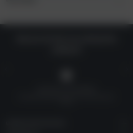
Warum du bei uns einkaufen
solltest?
QUALITÄT ZU TOP-PREISEN
Umfassende Qualitätskontrolle und erschwingliche
Preise
UNSERE KONTAKTDATEN