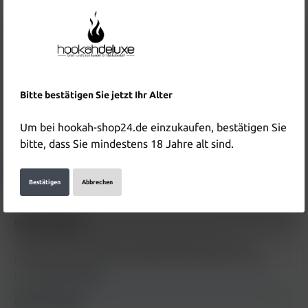
Inhalt:
0.2 Kilogramm
(144,50 €* / 1 Kilogramm)
Preise inkl. MwSt. zzgl. Versandkosten
In den Warenkorb
Produktnummer:
HD5233
Bitte bestätigen Sie jetzt Ihr Alter
EAN:
5902605450325
Um bei hookah-shop24.de einzukaufen, bestätigen Sie
Hersteller & Verantwortliche Person:
bitte, dass Sie mindestens 18 Jahre alt sind.
Details anzeigen
Bestätigen
Abbrechen
Beschreibung
7Days Tabak Cold Death 200g Beschreibung zum
Produkt 7Days Tabak Cold Death 200g wird in Kürze
hinzugefügt
Mehr
Bewertungen