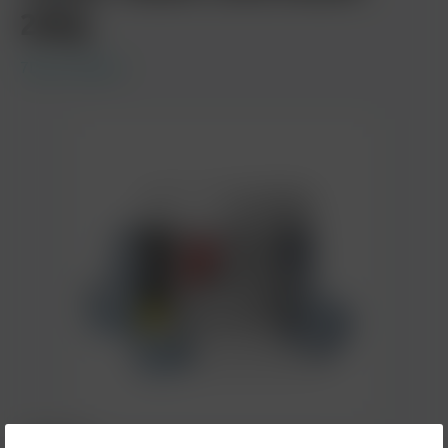
200g
7Days Tobacco
28,90 €*