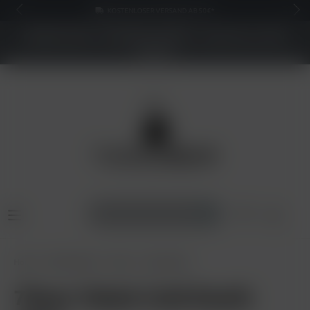
KOSTENLOSER VERSAND AB 50€*
NEUER SHOP - BESSERE PREISE - Jetzt bis zu 70%
sparen
Home
Shisha Tabak
7Days
7Days 200g
7Days Tabak Cold Death