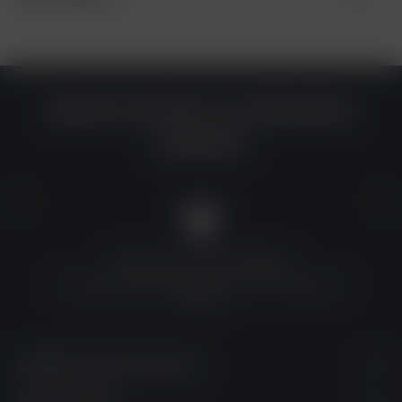
Warum du bei uns einkaufen
solltest?
QUALITÄT ZU TOP-PREISEN
Umfassende Qualitätskontrolle und erschwingliche
Preise
UNSERE KONTAKTDATEN
SHOPSERVICE