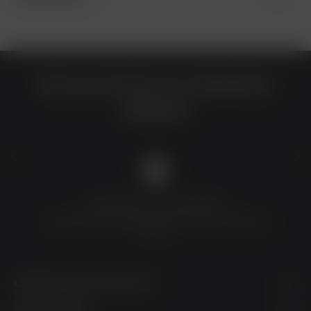
Warum du bei uns einkaufen
solltest?
QUALITÄT ZU TOP-PREISEN
Umfassende Qualitätskontrolle und erschwingliche
Preise
UNSERE KONTAKTDATEN
SHOPSERVICE