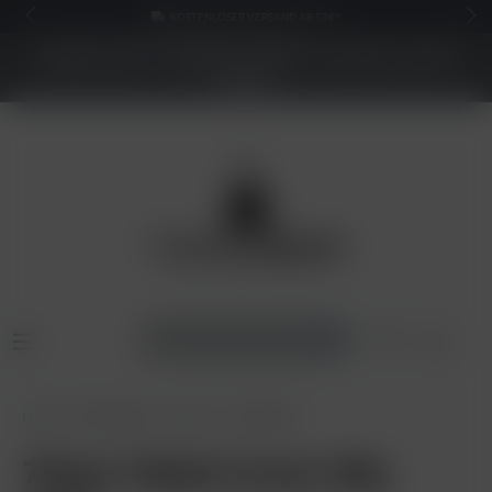
KOSTENLOSER VERSAND AB 50€*
NEUER SHOP - BESSERE PREISE - Jetzt bis zu 70%
sparen
Home
Shisha Tabak
7Days
7Days 200g
7Days Tabak Green Slip