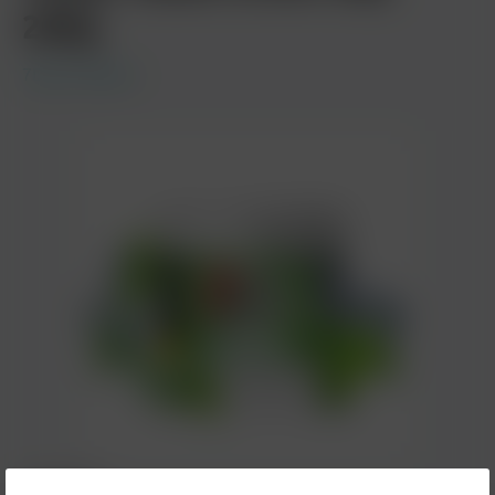
200g
7Days Tobacco
26,90 €*