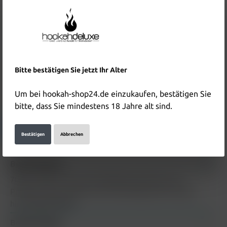
Inhalt:
0.2 Kilogramm
(134,50 €* / 1 Kilogramm)
Preise inkl. MwSt. zzgl. Versandkosten
In den Warenkorb
Produktnummer:
HD5237
Bitte bestätigen Sie jetzt Ihr Alter
EAN:
5902605451407
Um bei hookah-shop24.de einzukaufen, bestätigen Sie
Hersteller & Verantwortliche Person:
bitte, dass Sie mindestens 18 Jahre alt sind.
Details anzeigen
Bestätigen
Abbrechen
Beschreibung
7Days Tabak Green Slip 200g Beschreibung zum
Produkt 7Days Tabak Green Slip 200g wird in Kürze
hinzugefügt
Mehr
Bewertungen