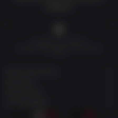
solltest?
QUALITÄT ZU TOP-PREISEN
Umfassende Qualitätskontrolle und erschwingliche
Preise
UNSERE KONTAKTDATEN
SHOPSERVICE
INFORMATIONEN
JETZT ABONNIEREN