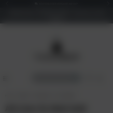
KOSTENLOSER VERSAND AB 50€*
NEUER SHOP - BESSERE PREISE - Jetzt bis zu 70%
sparen
Home
Zubehör
Mundstücke
Alu / Edelstahl
AO Liner XL Matt Gold