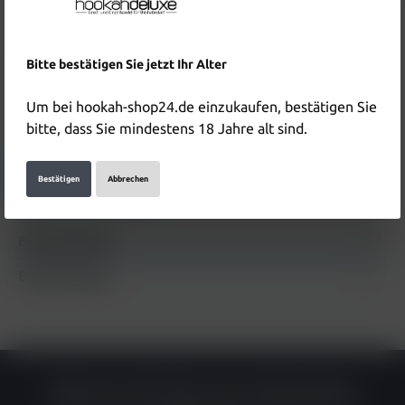
In den Warenkorb
Bitte bestätigen Sie jetzt Ihr Alter
Produktnummer:
HD2419
EAN:
4250239376926
Um bei hookah-shop24.de einzukaufen, bestätigen Sie
bitte, dass Sie mindestens 18 Jahre alt sind.
Hersteller & Verantwortliche Person:
Details anzeigen
Bestätigen
Abbrechen
Beschreibung
Bewertungen
Warum du bei uns einkaufen