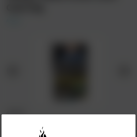
Cool 25g
Adalya
4,00 €*
Inhalt:
0.025 Kilogramm
(160,00 €* / 1 Kilogramm)
Preise inkl. MwSt. zzgl. Versandkosten
Nicht mehr verfügbar