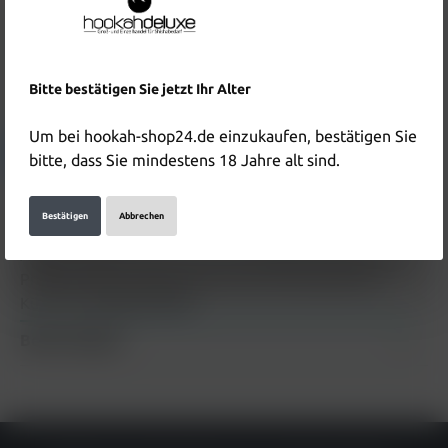
Produktnummer:
HD4523
EAN:
8681655766163
Bitte bestätigen Sie jetzt Ihr Alter
Hersteller & Verantwortliche Person:
Um bei hookah-shop24.de einzukaufen, bestätigen Sie
Details anzeigen
bitte, dass Sie mindestens 18 Jahre alt sind.
Bestätigen
Abbrechen
Beschreibung
Adalya Tabak Green Leon Cool 25g Beschreibung zum
Produkt Adalya Tabak Green Leon Cool 25g wird in
Kürze hinzugefügt
Mehr
Bewertungen