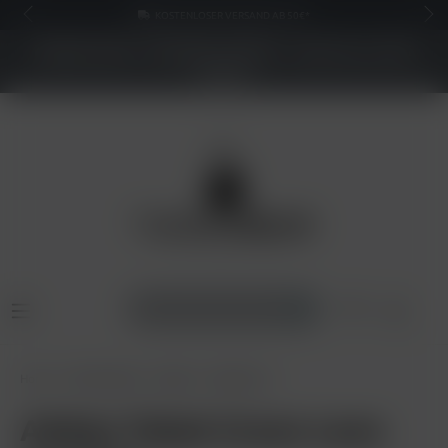
KOSTENLOSER VERSAND AB 50€*
NEUER SHOP - BESSERE PREISE - Jetzt bis zu 70%
sparen
Home
Shisha Tabak
Adalya
Adalya 25g
Adalya Tabak Green Leon