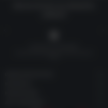
Warum du bei uns einkaufen
solltest?
QUALITÄT ZU TOP-PREISEN
Umfassende Qualitätskontrolle und erschwingliche
Preise
UNSERE KONTAKTDATEN
SHOPSERVICE
INFORMATIONEN
JETZT ABONNIEREN