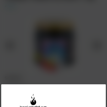
Adalya
94,90 €*
Inhalt:
1 Kilogramm
Preise inkl. MwSt. zzgl. Versandkosten
In den Warenkorb