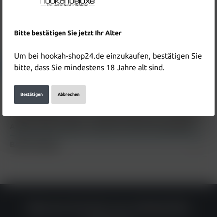
Produktnummer:
HD5355
EAN:
4260587792637
Bitte bestätigen Sie jetzt Ihr Alter
Hersteller & Verantwortliche Person:
Um bei hookah-shop24.de einzukaufen, bestätigen Sie
Details anzeigen
bitte, dass Sie mindestens 18 Jahre alt sind.
Bestätigen
Abbrechen
Beschreibung
Adalya Tabak Ice Boni 1 kg Beschreibung zum Produkt
Adalya Tabak Ice Boni 1 kg wird in Kürze hinzugefügt
Bewertungen
Warum du bei uns einkaufen