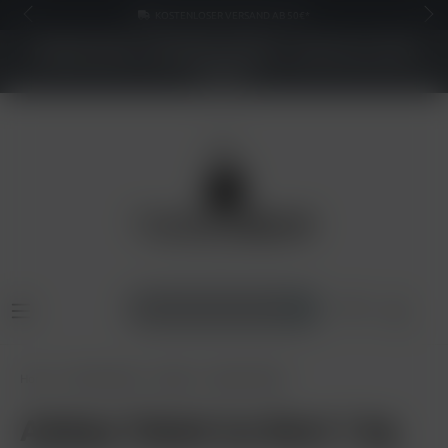
KOSTENLOSER VERSAND AB 50€*
NEUER SHOP - BESSERE PREISE - Jetzt bis zu 70%
sparen
Home
Shisha Tabak
Adalya
Adalya 1000g
Adalya Tabak Ice Boni 1 kg