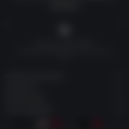
solltest?
QUALITÄT ZU TOP-PREISEN
Umfassende Qualitätskontrolle und erschwingliche
Preise
UNSERE KONTAKTDATEN
SHOPSERVICE
INFORMATIONEN
JETZT ABONNIEREN