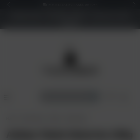
KOSTENLOSER VERSAND AB 50€*
NEUER SHOP - BESSERE PREISE - Jetzt bis zu 70%
sparen
Home
Shisha Tabak
Adalya
Adalya 200g
Adalya Tabak Waterlon 200g