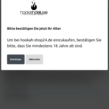
Preise inkl. MwSt. zzgl. Versandkosten
In den Warenkorb
Produktnummer:
HD5228
EAN:
8681511384661
Bitte bestätigen Sie jetzt Ihr Alter
Hersteller & Verantwortliche Person:
Um bei hookah-shop24.de einzukaufen, bestätigen Sie
bitte, dass Sie mindestens 18 Jahre alt sind.
Details anzeigen
Bestätigen
Abbrechen
Beschreibung
Adalya Tabak Waterlon 200g Beschreibung zum
Produkt Adalya Tabak Waterlon 200g wird in Kürze
hinzugefügt
Bewertungen