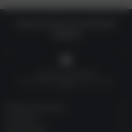
Warum du bei uns einkaufen
solltest?
QUALITÄT ZU TOP-PREISEN
Umfassende Qualitätskontrolle und erschwingliche
Preise
UNSERE KONTAKTDATEN
SHOPSERVICE
INFORMATIONEN