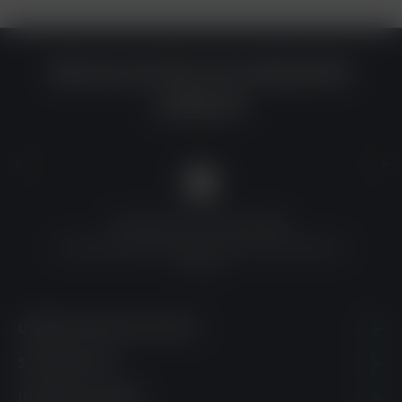
Warum du bei uns einkaufen
solltest?
QUALITÄT ZU TOP-PREISEN
Umfassende Qualitätskontrolle und erschwingliche
Preise
UNSERE KONTAKTDATEN
SHOPSERVICE
INFORMATIONEN