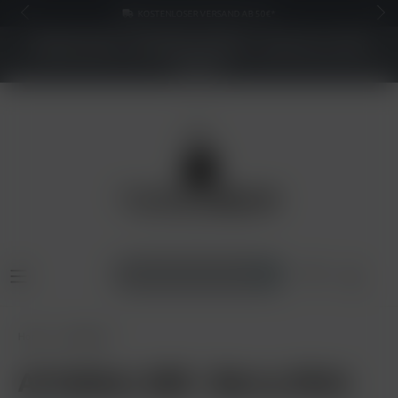
KOSTENLOSER VERSAND AB 50€*
NEUER SHOP - BESSERE PREISE - Jetzt bis zu 70%
sparen
Home
Angebote
Al Fakher 600 - Berry Mint