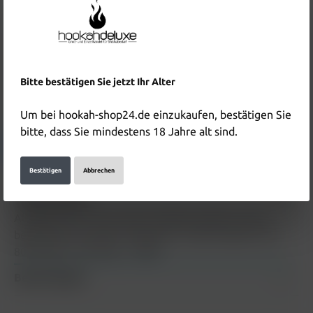
Preise inkl. MwSt. zzgl. Versandkosten
In den Warenkorb
Produktnummer:
HD5802
EAN:
5061021226393
Bitte bestätigen Sie jetzt Ihr Alter
Hersteller & Verantwortliche Person:
Um bei hookah-shop24.de einzukaufen, bestätigen Sie
bitte, dass Sie mindestens 18 Jahre alt sind.
Details anzeigen
Bestätigen
Abbrechen
Beschreibung
Al Fakher 600 - Berry Mint Al Fakher gehört zu den
beliebtesten Einweg E-Zigarette / Vape weltweit. Mit
800 Zügen und 20mg…
Mehr
Bewertungen