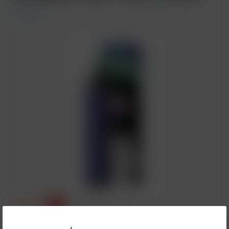
Al Fakher
7,95 €*
%
10,00 €*
(20.5% gespart)
Inhalt:
1 Stück