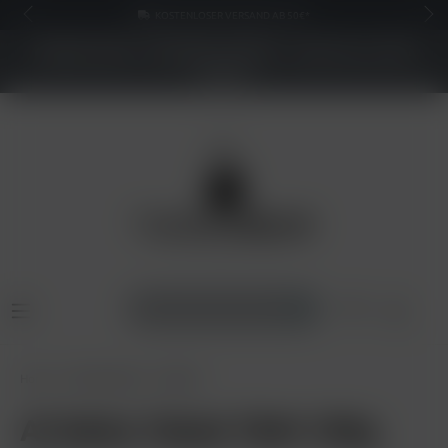
KOSTENLOSER VERSAND AB 50€*
NEUER SHOP - BESSERE PREISE - Jetzt bis zu 70%
sparen
Home
Shisha Tabak
Al Waha
Al Waha Tabak T&M 100g