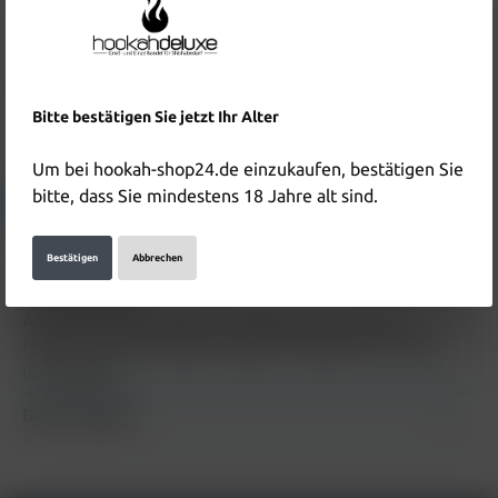
Preise inkl. MwSt. zzgl. Versandkosten
Nicht mehr verfügbar
Produktnummer:
HD4801
EAN:
4251425796627
Bitte bestätigen Sie jetzt Ihr Alter
Hersteller & Verantwortliche Person:
Um bei hookah-shop24.de einzukaufen, bestätigen Sie
bitte, dass Sie mindestens 18 Jahre alt sind.
Details anzeigen
Bestätigen
Abbrechen
Beschreibung
Al Waha Tabak T&amp;M 100g Beschreibung zum
Produkt Al Waha Tabak T&amp;M 100g wird in Kürze
hinzugefügt
Bewertungen