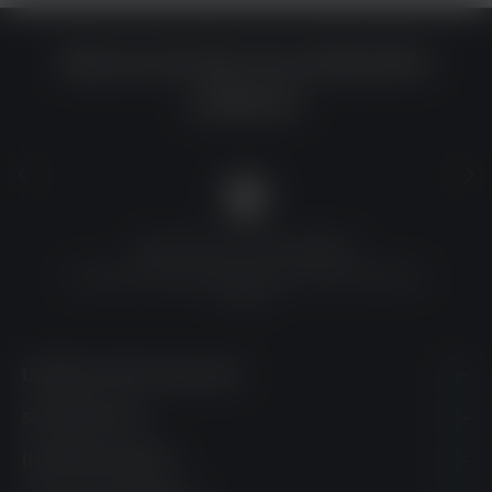
Warum du bei uns einkaufen
solltest?
QUALITÄT ZU TOP-PREISEN
Umfassende Qualitätskontrolle und erschwingliche
Preise
UNSERE KONTAKTDATEN
SHOPSERVICE
INFORMATIONEN