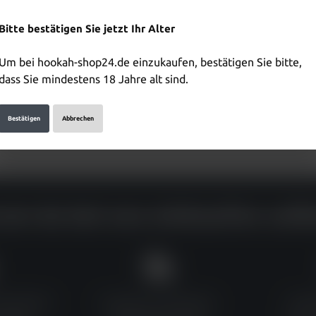
Bitte bestätigen Sie jetzt Ihr Alter
Um bei hookah-shop24.de einzukaufen, bestätigen Sie bitte,
dass Sie mindestens 18 Jahre alt sind.
Bestätigen
Abbrechen
um du bei uns einkaufen sollt
ORTIMENT
SCHNELLE LIEFERUNG
SICH