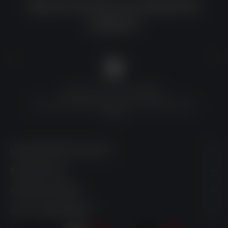
Warum du bei uns einkaufen
solltest?
QUALITÄT ZU TOP-PREISEN
Umfassende Qualitätskontrolle und erschwingliche
Preise
UNSERE KONTAKTDATEN
SHOPSERVICE
INFORMATIONEN
JETZT ABONNIEREN