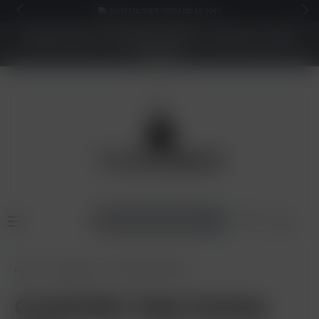
KOSTENLOSER VERSAND AB 50€*
NEUER SHOP - BESSERE PREISE - Jetzt bis zu 70%
sparen
Home
E-Zigaretten
SKE Crystal Bar 600
Crystal Bar Vape Gummy