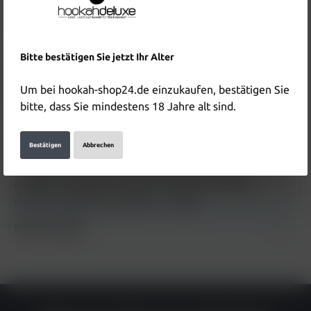
Inhalt:
1 Stück
Preise inkl. MwSt. zzgl. Versandkosten
In den Warenkorb
Bitte bestätigen Sie jetzt Ihr Alter
Produktnummer:
HD5782
Um bei hookah-shop24.de einzukaufen, bestätigen Sie
EAN:
6970925919753
bitte, dass Sie mindestens 18 Jahre alt sind.
Beschreibung
Bestätigen
Abbrechen
Crystal Bar Vape Gummy Bear Beschreibung zum
Produkt "Crystal Bar Vape Gummy Bear" folgt in
Kürze.. Sicherheit und Warnh…
Mehr
Bewertungen