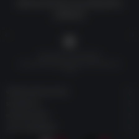
Warum du bei uns einkaufen
solltest?
QUALITÄT ZU TOP-PREISEN
Umfassende Qualitätskontrolle und erschwingliche
Preise
UNSERE KONTAKTDATEN
SHOPSERVICE
INFORMATIONEN
JETZT ABONNIEREN