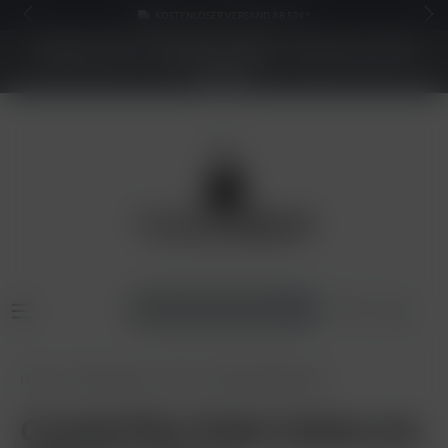
KOSTENLOSER VERSAND AB 50€*
NEUER SHOP - BESSERE PREISE - Jetzt bis zu 70%
sparen
Home
Pods & Liquids
Pods
SKE Crystal Plus Pods
Crystal Plus Pods Cotton Ice