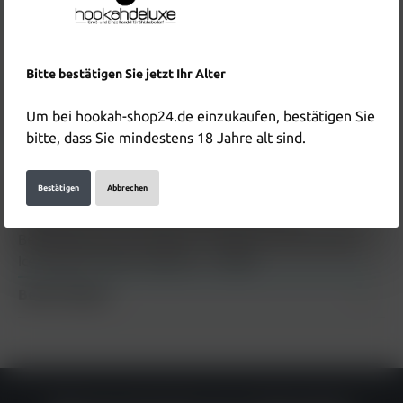
Inhalt:
2 Stück
Preise inkl. MwSt. zzgl. Versandkosten
In den Warenkorb
Bitte bestätigen Sie jetzt Ihr Alter
Produktnummer:
HD4955
Um bei hookah-shop24.de einzukaufen, bestätigen Sie
EAN:
4255606780276
bitte, dass Sie mindestens 18 Jahre alt sind.
Beschreibung
Bestätigen
Abbrechen
Crystal Plus Pods Cotton Ice 20mg 2er Pack
Beschreibung zum Produkt "Crystal Plus Pods Cotton
Ice 20mg 2er Pack" folgt in K…
Mehr
Bewertungen