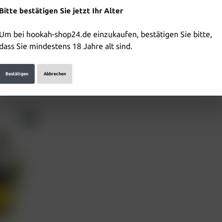
Bitte bestätigen Sie jetzt Ihr Alter
Um bei hookah-shop24.de einzukaufen, bestätigen Sie bitte,
dass Sie mindestens 18 Jahre alt sind.
Bestätigen
Abbrechen