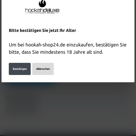
Inhalt:
1 Stück
Preise inkl. MwSt. zzgl. Versandkosten
In den Warenkorb
Bitte bestätigen Sie jetzt Ihr Alter
Produktnummer:
HD5789
Um bei hookah-shop24.de einzukaufen, bestätigen Sie
EAN:
6932570161390
bitte, dass Sie mindestens 18 Jahre alt sind.
Hersteller & Verantwortliche Person:
Bestätigen
Abbrechen
Details anzeigen
Beschreibung
Bewertungen