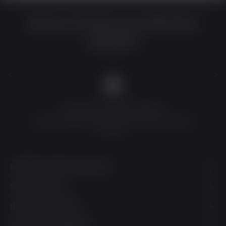
Warum du bei uns einkaufen
solltest?
QUALITÄT ZU TOP-PREISEN
Umfassende Qualitätskontrolle und erschwingliche
Preise
UNSERE KONTAKTDATEN
SHOPSERVICE
INFORMATIONEN
JETZT ABONNIEREN