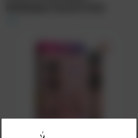
Refillable Pod Kit Pink
Elfbar
29,90 €*