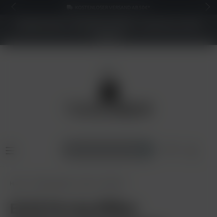
KOSTENLOSER VERSAND AB 50€*
NEUER SHOP - BESSERE PREISE - Jetzt bis zu 70%
sparen
Home
Pods & Liquids
Pods
ELFX Pro
ELFX Pro by Elfbar