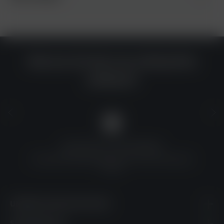
Warum du bei uns einkaufen
solltest?
QUALITÄT ZU TOP-PREISEN
Umfassende Qualitätskontrolle und erschwingliche
Preise
UNSERE KONTAKTDATEN
SHOPSERVICE