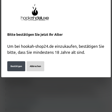
Inhalt:
0.025 Kilogramm
(160,00 €* / 1 Kilogramm)
Preise inkl. MwSt. zzgl. Versandkosten
In den Warenkorb
Produktnummer:
HD4913
Bitte bestätigen Sie jetzt Ihr Alter
EAN:
9509166499679
Um bei hookah-shop24.de einzukaufen, bestätigen Sie
Hersteller & Verantwortliche Person:
bitte, dass Sie mindestens 18 Jahre alt sind.
Details anzeigen
Bestätigen
Abbrechen
Beschreibung
Electro Smog Tabak Mood 25g Beschreibung zum
Produkt Electro Smog Tabak Mood 25g wird in Kürze
hinzugefügt
Mehr
Bewertungen