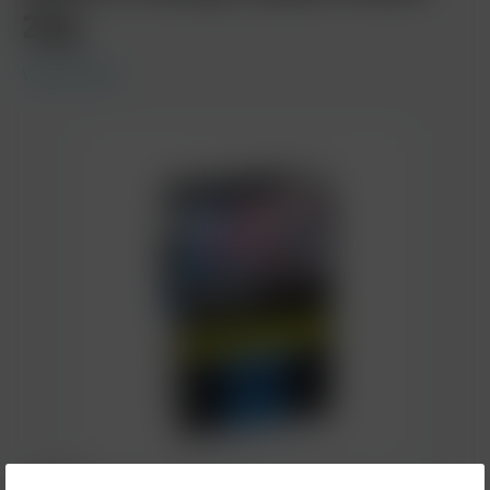
25g
White Cloud
4,00 €*