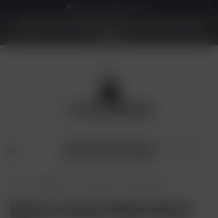
KOSTENLOSER VERSAND AB 50€*
NEUER SHOP - BESSERE PREISE - Jetzt bis zu 70%
sparen
Home
Shisha Tabak
Electro Smog
Electro Smog 25g
Electro Smog Tabak Mood