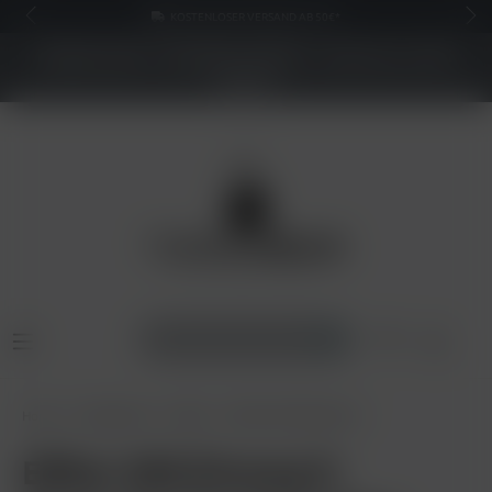
KOSTENLOSER VERSAND AB 50€*
NEUER SHOP - BESSERE PREISE - Jetzt bis zu 70%
sparen
Home
E-Zigaretten
Elfbar
Elfbar 600 Nikotinfrei
Elfbar 600 Einweg E-