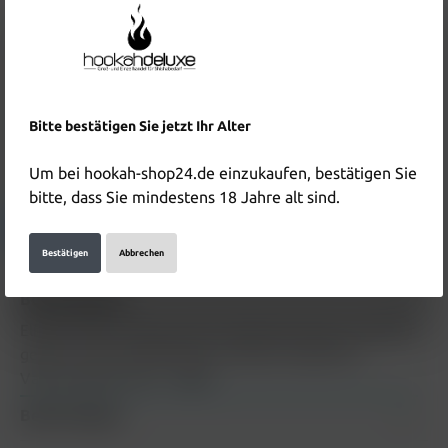
10,00 €*
(21% gespart)
Inhalt:
1 Stück
Preise inkl. MwSt. zzgl. Versandkosten
Nicht mehr verfügbar
Produktnummer:
HD3751
Bitte bestätigen Sie jetzt Ihr Alter
EAN:
4262481467864
Um bei hookah-shop24.de einzukaufen, bestätigen Sie
Hersteller & Verantwortliche Person:
bitte, dass Sie mindestens 18 Jahre alt sind.
Details anzeigen
Bestätigen
Abbrechen
Beschreibung
Elf Bar 600er Einweg Vape E-Zigarette Peach Ice Elf Bar
gehört zu den beliebtesten Einweg E-Zigarette /
Vape weltweit. Mit…
Mehr
Bewertungen