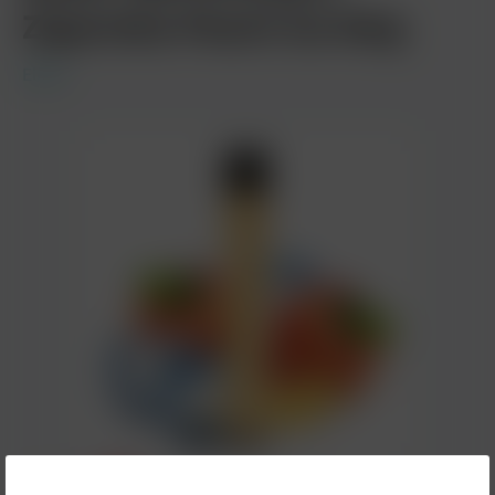
Zigarette Peach Ice 0mg
Elfbar
7,90 €*
%