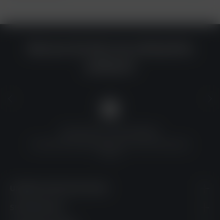
Warum du bei uns einkaufen
solltest?
QUALITÄT ZU TOP-PREISEN
Umfassende Qualitätskontrolle und erschwingliche
Preise
UNSERE KONTAKTDATEN
SHOPSERVICE