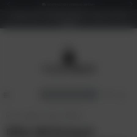
KOSTENLOSER VERSAND AB 50€*
NEUER SHOP - BESSERE PREISE - Jetzt bis zu 70%
sparen
Home
E-Zigaretten
Elfbar
Elfbar 800
Elfbar 800 Einweg E-