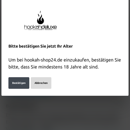
8,90 €*
%
9,90 €*
(10.1% gespart)
Inhalt:
1 Stück
Preise inkl. MwSt. zzgl. Versandkosten
In den Warenkorb
Bitte bestätigen Sie jetzt Ihr Alter
Produktnummer:
HD5906
EAN:
6941976202330
Um bei hookah-shop24.de einzukaufen, bestätigen Sie
bitte, dass Sie mindestens 18 Jahre alt sind.
Hersteller & Verantwortliche Person:
Bestätigen
Abbrechen
Details anzeigen
Beschreibung
Elfbar 800 Einweg E-Zigarette Blackberry Cherry 20mg
Elf Bar gehört zu den beliebtesten Einweg E-Zigarette /
Vape weltweit…
Mehr