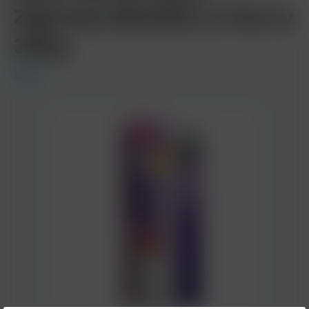
Zigarette Blackberry Cherry
20mg
Elfbar