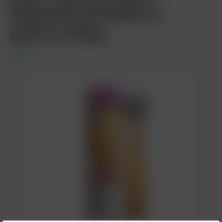
Zigarette Strawberry
Apricot 20mg
Elfbar