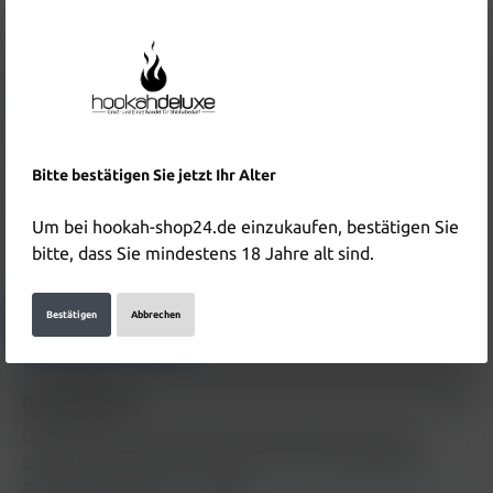
8,90 €*
%
9,90 €*
(10.1% gespart)
Inhalt:
1 Stück
Preise inkl. MwSt. zzgl. Versandkosten
In den Warenkorb
Bitte bestätigen Sie jetzt Ihr Alter
Produktnummer:
HD5631
EAN:
6932570161291
Um bei hookah-shop24.de einzukaufen, bestätigen Sie
bitte, dass Sie mindestens 18 Jahre alt sind.
Hersteller & Verantwortliche Person:
Bestätigen
Abbrechen
Details anzeigen
Beschreibung
Elf Bar 800 er Einweg Vape E-Zigarette Strawberry
Erdbeere Apricot Elf Bar gehört zu den beliebtesten
Einweg E-Zigarette /…
Mehr