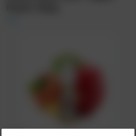
Peach 10mg
Elfbar
8,90 €*