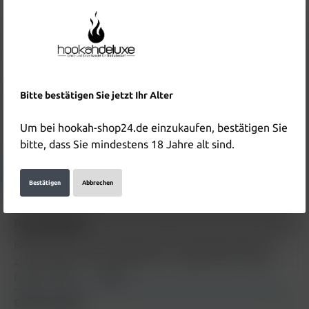
Inhalt:
0.01 Liter
(890,00 €* / 1 Liter)
Preise inkl. MwSt. zzgl. Versandkosten
In den Warenkorb
Produktnummer:
HD4596
Bitte bestätigen Sie jetzt Ihr Alter
EAN:
4262403387393
Um bei hookah-shop24.de einzukaufen, bestätigen Sie
Hersteller & Verantwortliche Person:
bitte, dass Sie mindestens 18 Jahre alt sind.
Details anzeigen
Bestätigen
Abbrechen
Beschreibung
Elfbar Elfliq 10ml - Apple Peach 10mg Beschreibung
zum Produkt "Elfbar Elfliq10ml - Apple Peach 10mg"
folgt in Kürze..…
Mehr
Bewertungen