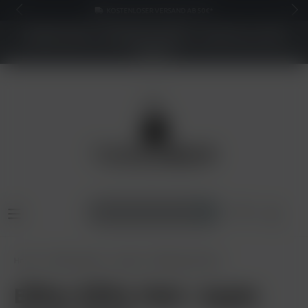
KOSTENLOSER VERSAND AB 50€*
NEUER SHOP - BESSERE PREISE - Jetzt bis zu 70%
sparen
Home
Pods & Liquids
Liquids
Elfliq Liquid 10mg
Elfbar Elfliq 10ml - Apple