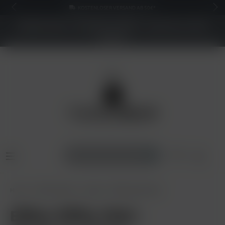
KOSTENLOSER VERSAND AB 50€*
NEUER SHOP - BESSERE PREISE - Jetzt bis zu 70%
sparen
Home
Pods & Liquids
Liquids
Elfliq Liquid 10mg
Elfbar Elfliq 10ml -