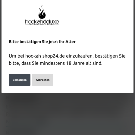
Inhalt:
0.01 Liter
(890,00 €* / 1 Liter)
Preise inkl. MwSt. zzgl. Versandkosten
In den Warenkorb
Produktnummer:
HD4409
Bitte bestätigen Sie jetzt Ihr Alter
EAN:
4895261110355
Um bei hookah-shop24.de einzukaufen, bestätigen Sie
Hersteller & Verantwortliche Person:
bitte, dass Sie mindestens 18 Jahre alt sind.
Details anzeigen
Bestätigen
Abbrechen
Beschreibung
Elfbar Elfliq 10ml - Blueberry 10mg Beschreibung zum
Produkt "Elfbar Elfliq 10ml - Blueberry 10mg" folgt in
Kürze.. tab…
Mehr
Bewertungen