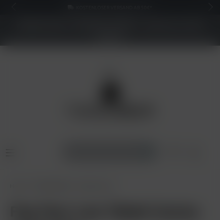
KOSTENLOSER VERSAND AB 50€*
NEUER SHOP - BESSERE PREISE - Jetzt bis zu 70%
sparen
Home
Pfeifentabak
Fog Your Law
Fog Your Law Tabak Cactus