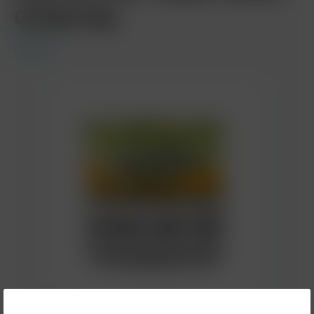
Candy 65g
Hookain
17,90 €*