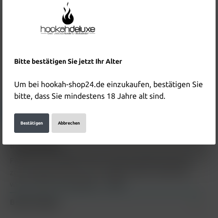
Inhalt:
0.065 Kilogramm
(275,38 €* / 1 Kilogramm)
Preise inkl. MwSt. zzgl. Versandkosten
Nicht mehr verfügbar
Produktnummer:
HD4379
Bitte bestätigen Sie jetzt Ihr Alter
EAN:
4262364183546
Um bei hookah-shop24.de einzukaufen, bestätigen Sie
Hersteller & Verantwortliche Person:
bitte, dass Sie mindestens 18 Jahre alt sind.
Details anzeigen
Bestätigen
Abbrechen
Beschreibung
Fog Your Law Tabak Cactus Candy 65g Beschreibung
zum Produkt Fog Your Law Tabak Cactus Candy 65g
wird in Kürze hinzugefüg…
Mehr
Bewertungen