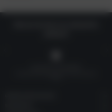
Warum du bei uns einkaufen
solltest?
QUALITÄT ZU TOP-PREISEN
Umfassende Qualitätskontrolle und erschwingliche
Preise
UNSERE KONTAKTDATEN
SHOPSERVICE