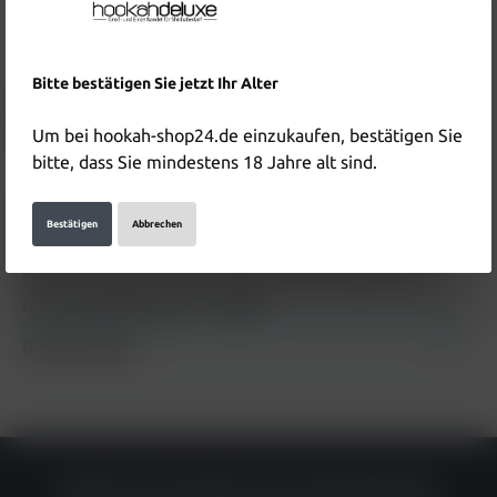
Preise inkl. MwSt. zzgl. Versandkosten
In den Warenkorb
Bitte bestätigen Sie jetzt Ihr Alter
Produktnummer:
HD5756
EAN:
6937105459362
Um bei hookah-shop24.de einzukaufen, bestätigen Sie
bitte, dass Sie mindestens 18 Jahre alt sind.
Beschreibung
Bestätigen
Abbrechen
HQD Cirak Pod - Dark Grape Mint Die HQD Cirak Pod -
Dark Grape Mint wurden speziell für das HQD Cirak
Device entwickelt und…
Mehr
Bewertungen
Warum du bei uns einkaufen