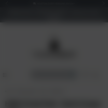
KOSTENLOSER VERSAND AB 50€*
NEUER SHOP - BESSERE PREISE - Jetzt bis zu 70%
sparen
Home
Pods & Liquids
Pods
HQD Pods
HQD Cirak Pod - Dark Grape