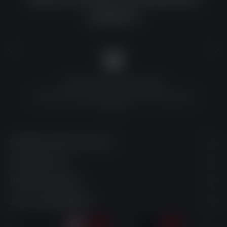
solltest?
QUALITÄT ZU TOP-PREISEN
Umfassende Qualitätskontrolle und erschwingliche
Preise
UNSERE KONTAKTDATEN
SHOPSERVICE
INFORMATIONEN
JETZT ABONNIEREN