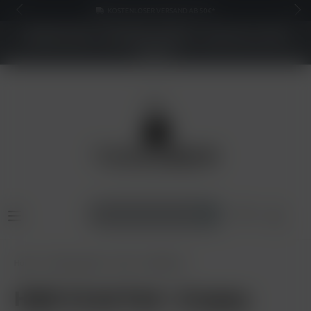
KOSTENLOSER VERSAND AB 50€*
NEUER SHOP - BESSERE PREISE - Jetzt bis zu 70%
sparen
Home
Pods & Liquids
Pods
HQD Pods
HQD Cirak Pod - Grapey