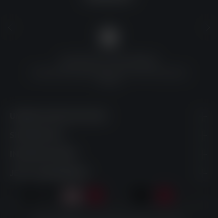
QUALITÄT ZU TOP-PREISEN
Umfassende Qualitätskontrolle und erschwingliche
Preise
UNSERE KONTAKTDATEN
SHOPSERVICE
INFORMATIONEN
JETZT ABONNIEREN