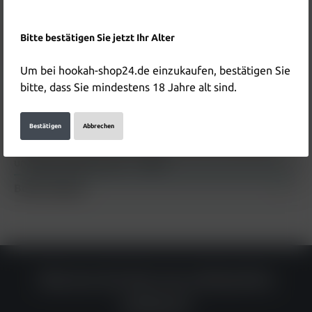
In den Warenkorb
Produktnummer:
HD5757
Bitte bestätigen Sie jetzt Ihr Alter
EAN:
6937105459287
Um bei hookah-shop24.de einzukaufen, bestätigen Sie
bitte, dass Sie mindestens 18 Jahre alt sind.
Beschreibung
Bestätigen
Abbrechen
HQD Cirak Pod - Grapey Die HQD Cirak Pod - Grapey
wurden speziell für das HQD Cirak Device entwickelt
und überzeugen durch…
Mehr
Bewertungen
Warum du bei uns einkaufen
solltest?