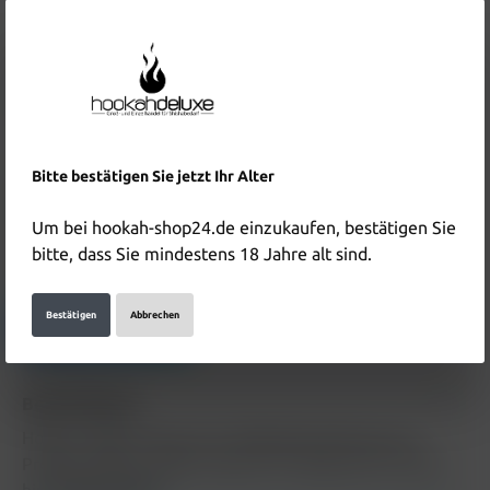
26,90 €*
Inhalt:
0.2 Kilogramm
(134,50 €* / 1 Kilogramm)
Preise inkl. MwSt. zzgl. Versandkosten
In den Warenkorb
Bitte bestätigen Sie jetzt Ihr Alter
Produktnummer:
HD6000
EAN:
4255799701010
Um bei hookah-shop24.de einzukaufen, bestätigen Sie
bitte, dass Sie mindestens 18 Jahre alt sind.
Hersteller & Verantwortliche Person:
Bestätigen
Abbrechen
Details anzeigen
Beschreibung
Holster Tabak Twenty Five 200g Beschreibung zum
Produkt Holster Tabak Twenty Five 200g wird in Kürze