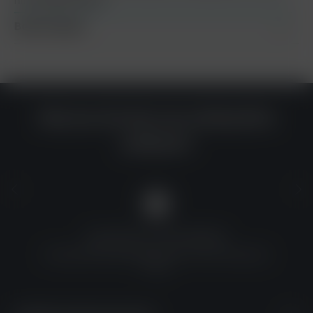
hinzugefügt
Mehr
Bewertungen
Warum du bei uns einkaufen
solltest?
QUALITÄT ZU TOP-PREISEN
Umfassende Qualitätskontrolle und erschwingliche
Preise