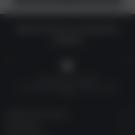
Warum du bei uns einkaufen
solltest?
QUALITÄT ZU TOP-PREISEN
Umfassende Qualitätskontrolle und erschwingliche
Preise
UNSERE KONTAKTDATEN
SHOPSERVICE