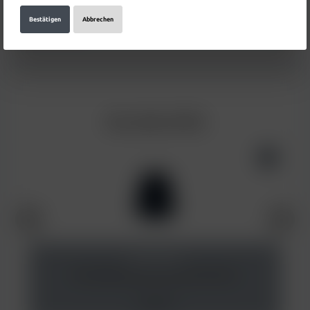
hinzugefügt
Mehr
Bestätigen
Abbrechen
Bewertungen
SW_RELATED
AO Kopfdichtung Kautschuk Schwarz
1,50 €*