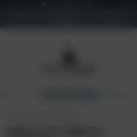
KOSTENLOSER VERSAND AB 50€*
NEUER SHOP - BESSERE PREISE - Jetzt bis zu 70%
sparen
Home
Pfeifentabak
Holster Zero Tabak
Holster Zero Tabak Ice