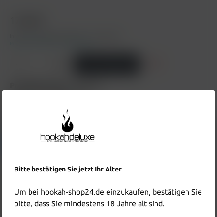
17,90 €*
Inhalt:
0.075 Kilogramm
(238,67 €* / 1 Kilogramm)
Preise inkl. MwSt. zzgl. Versandkosten
In den Warenkorb
Produktnummer:
HD4510
EAN:
4262390815794
Hersteller & Verantwortliche Person:
Details anzeigen
Bitte bestätigen Sie jetzt Ihr Alter
Beschreibung
Um bei hookah-shop24.de einzukaufen, bestätigen Sie
Holster Zero Tabak Ice Finger 75g Beschreibung zum
bitte, dass Sie mindestens 18 Jahre alt sind.
Produkt Holster Zero Tabak Ice Finger 75g wird in Kürze