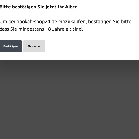
Bitte bestätigen Sie jetzt Ihr Alter
Um bei hookah-shop24.de einzukaufen, bestätigen Sie bitte,
dass Sie mindestens 18 Jahre alt sind.
Bestätigen
Abbrechen