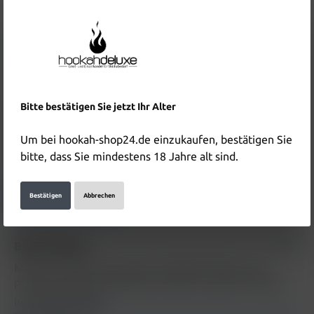
Inhalt:
0.025 Kilogramm
(160,00 €* / 1 Kilogramm)
Preise inkl. MwSt. zzgl. Versandkosten
Sofort verfügbar, Lieferzeit: 2 Tage
In den Warenkorb
Bitte bestätigen Sie jetzt Ihr Alter
Produktnummer:
HD4374
EAN:
4260453518125
Um bei hookah-shop24.de einzukaufen, bestätigen Sie
bitte, dass Sie mindestens 18 Jahre alt sind.
Hersteller & Verantwortliche Person:
Details anzeigen
Bestätigen
Abbrechen
Beschreibung
Maridan Tabak Rosy Cheeks 25g Beschreibung zum
Produkt Maridan Tabak Rosy Cheeks 25g wird in Kürze
hinzugefügt
Mehr