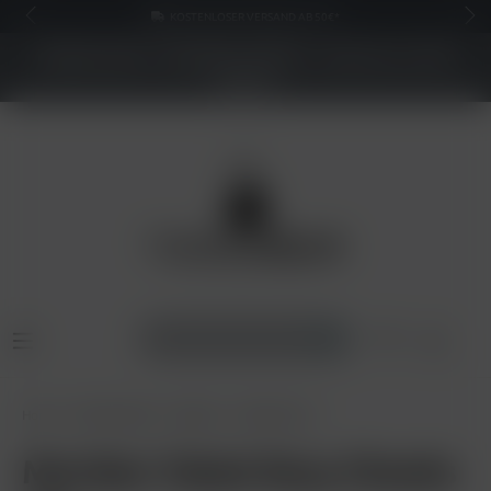
KOSTENLOSER VERSAND AB 50€*
NEUER SHOP - BESSERE PREISE - Jetzt bis zu 70%
sparen
Home
Shisha Tabak
Maridan
Maridan 25g
Maridan Tabak Rosy Cheeks