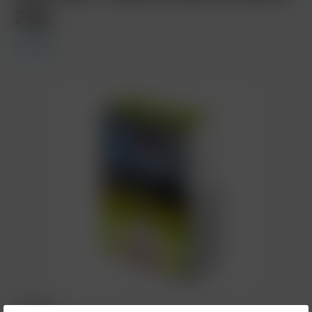
25g
Maridan
4,00 €*