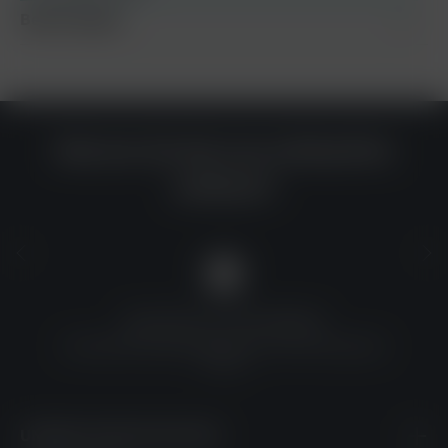
Bewertungen
Warum du bei uns einkaufen
solltest?
QUALITÄT ZU TOP-PREISEN
Umfassende Qualitätskontrolle und erschwingliche
Preise
UNSERE KONTAKTDATEN