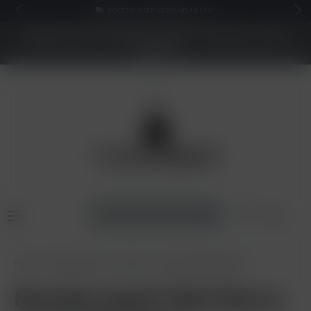
KOSTENLOSER VERSAND AB 50€*
NEUER SHOP - BESSERE PREISE - Jetzt bis zu 70%
sparen
Home
Pods & Liquids
Liquids
Lost Mary Maryliq 20mg
Maryliq Liquid 10ml Cherry