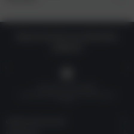
Warum du bei uns einkaufen
solltest?
QUALITÄT ZU TOP-PREISEN
Umfassende Qualitätskontrolle und erschwingliche
Preise
UNSERE KONTAKTDATEN
SHOPSERVICE