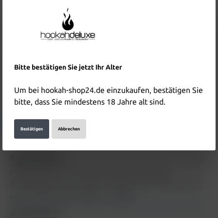
8,90 €*
(44.94% gespart)
Inhalt:
0.01 Liter
(490,00 €* / 1 Liter)
Preise inkl. MwSt. zzgl. Versandkosten
In den Warenkorb
Produktnummer:
HD5147
Bitte bestätigen Sie jetzt Ihr Alter
EAN:
4262445573785
Um bei hookah-shop24.de einzukaufen, bestätigen Sie
Hersteller & Verantwortliche Person:
bitte, dass Sie mindestens 18 Jahre alt sind.
Details anzeigen
Bestätigen
Abbrechen
Beschreibung
Maryliq Liquid 10ml Cherry Lemon Mint 20mg
Beschreibung zum Produkt "Maryliq Liquid 10ml Cherry
Lemon Mint 20mg" folgt in…
Mehr
Bewertungen