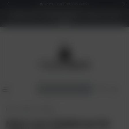
KOSTENLOSER VERSAND AB 50€*
NEUER SHOP - BESSERE PREISE - Jetzt bis zu 70%
sparen
Home
Zubehör
Reinigung
Mata Leon Siebbürste für