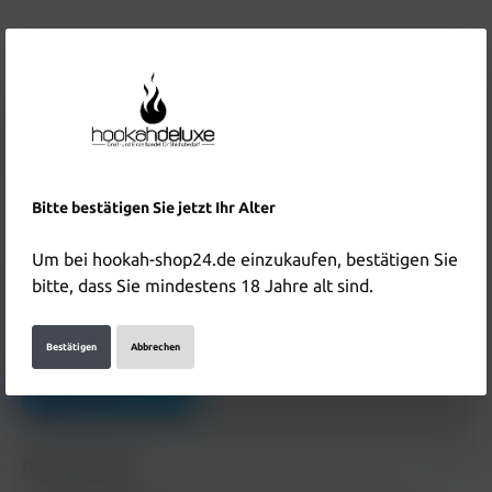
2,50 €*
Inhalt:
1 Stück
Preise inkl. MwSt. zzgl. Versandkosten
Bitte bestätigen Sie jetzt Ihr Alter
In den Warenkorb
Um bei hookah-shop24.de einzukaufen, bestätigen Sie
bitte, dass Sie mindestens 18 Jahre alt sind.
Produktnummer:
HD3062
Hersteller & Verantwortliche Person:
Bestätigen
Abbrechen
Details anzeigen
Beschreibung