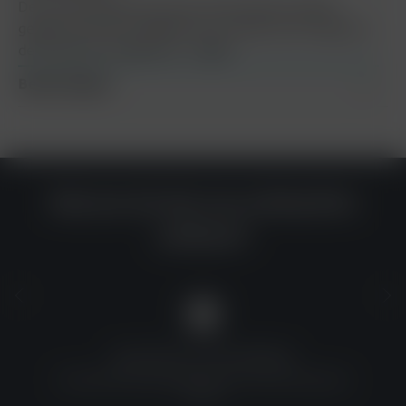
Dein Kaminaufsatz hat auch schon bessere Zeiten
gesehen? Mit der Siebbürste von Mata Leon kriegst du
den Schmutz in jedem W…
Mehr
Bewertungen
Warum du bei uns einkaufen
solltest?
QUALITÄT ZU TOP-PREISEN
Umfassende Qualitätskontrolle und erschwingliche
Preise