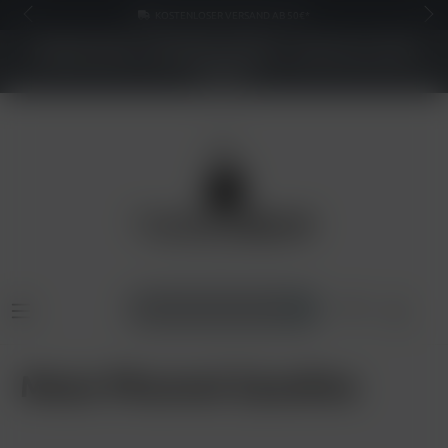
KOSTENLOSER VERSAND AB 50€*
NEUER SHOP - BESSERE PREISE - Jetzt bis zu 70%
sparen
Moon Phunnel Gasoline