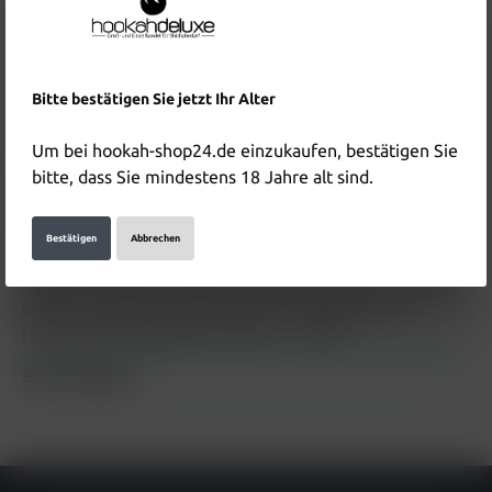
14,90 €*
Inhalt:
1 Stück
Preise inkl. MwSt. zzgl. Versandkosten
Bitte bestätigen Sie jetzt Ihr Alter
In den Warenkorb
Um bei hookah-shop24.de einzukaufen, bestätigen Sie
Produktnummer:
HD2452
bitte, dass Sie mindestens 18 Jahre alt sind.
Bestätigen
Abbrechen
Beschreibung
MOON PHUNNEL MARBLE GASOLINE MOON - Made in
Russia - Der Phunnel ist für die Verwendung eines
HMDs (Heat Management Device…
Mehr
Bewertungen