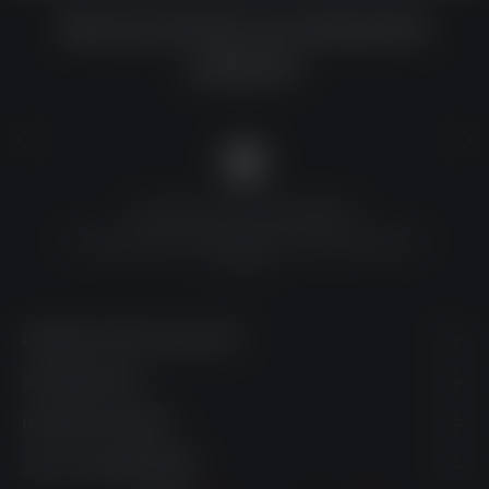
Warum du bei uns einkaufen
solltest?
QUALITÄT ZU TOP-PREISEN
Umfassende Qualitätskontrolle und erschwingliche
Preise
UNSERE KONTAKTDATEN
SHOPSERVICE
INFORMATIONEN
JETZT ABONNIEREN