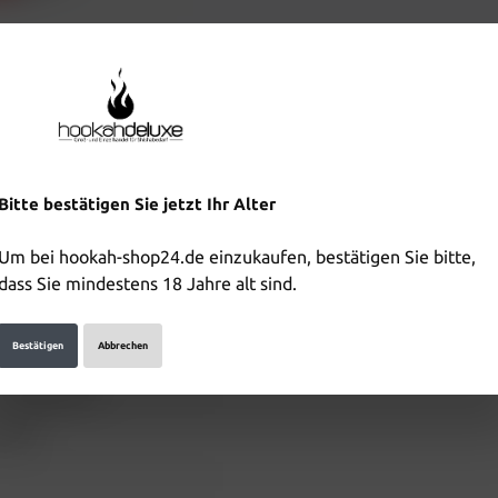
Bitte bestätigen Sie jetzt Ihr Alter
Um bei hookah-shop24.de einzukaufen, bestätigen Sie bitte,
dass Sie mindestens 18 Jahre alt sind.
in Kürze hinzugefügt
Bestätigen
Abbrechen
n
, Früchtemix
, süß