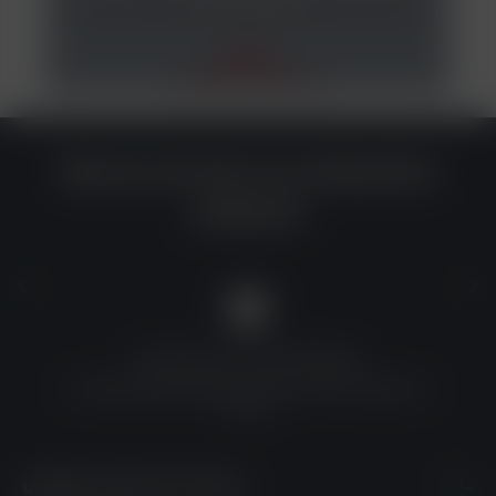
Elfbar 600 Einweg E-Zigarette Apple Peach 0mg
7,90 €*
10,00 €*
(21% gespart)
Warum du bei uns einkaufen
solltest?
QUALITÄT ZU TOP-PREISEN
Umfassende Qualitätskontrolle und erschwingliche
Preise
UNSERE KONTAKTDATEN