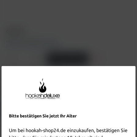
6,90 €*
Inhalt:
0.01 Liter
(690,00 €* / 1 Liter)
Preise inkl. MwSt. zzgl. Versandkosten
In den Warenkorb
Produktnummer:
HD5688
EAN:
6976469916975
Hersteller & Verantwortliche Person:
Details anzeigen
Bitte bestätigen Sie jetzt Ihr Alter
Um bei hookah-shop24.de einzukaufen, bestätigen Sie
Beschreibung