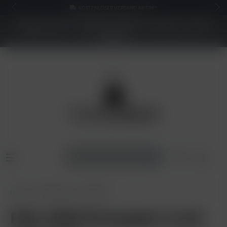
KOSTENLOSER VERSAND AB 50€*
NEUER SHOP - BESSERE PREISE - Jetzt bis zu 70%
sparen
Home
E-Zigaretten
PIXL 6000
PIXL 6000 Pineapple Crush