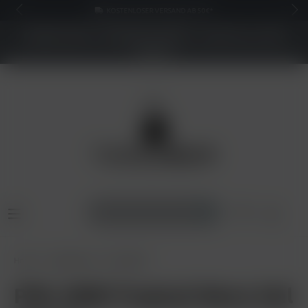
KOSTENLOSER VERSAND AB 50€*
NEUER SHOP - BESSERE PREISE - Jetzt bis zu 70%
sparen
Home
E-Zigaretten
PIXL 6000
PIXL 6000 Tropical Wave 2ml