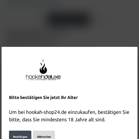
Inhalt:
0.002 Liter
(2.950,00 €* / 1 Liter)
Preise inkl. MwSt. zzgl. Versandkosten
In den Warenkorb
Produktnummer:
HD5488
EAN:
5061064440459
Hersteller & Verantwortliche Person:
Details anzeigen
Beschreibung
Bitte bestätigen Sie jetzt Ihr Alter
PIXL 6000 Tropical Wave 2ml Device Beschreibung zum
Produkt "PIXL 6000 Tropical Wave 2ml Device" folgt in
Um bei hookah-shop24.de einzukaufen, bestätigen Sie
Kürze.. table…
Mehr
bitte, dass Sie mindestens 18 Jahre alt sind.
Bewertungen
Bestätigen
Abbrechen