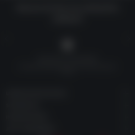
Warum du bei uns einkaufen
solltest?
QUALITÄT ZU TOP-PREISEN
Umfassende Qualitätskontrolle und erschwingliche
Preise
UNSERE KONTAKTDATEN
SHOPSERVICE
INFORMATIONEN
JETZT ABONNIEREN