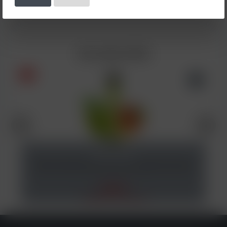
SW_RELATED
%
Elfbar 600 Einweg E-Zigarette Apple Peach 0mg
7,90 €*
10,00 €*
(21% gespart)