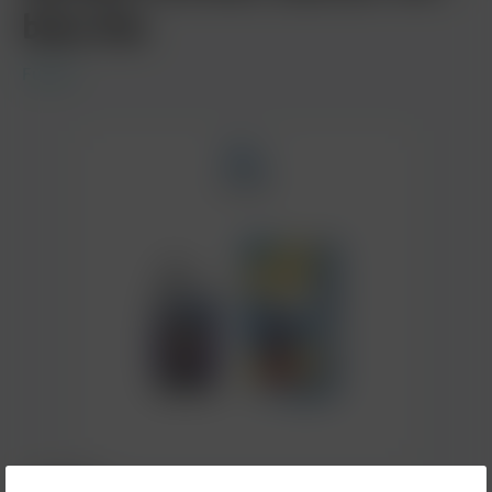
blau lila
Fumot
14,90 €*