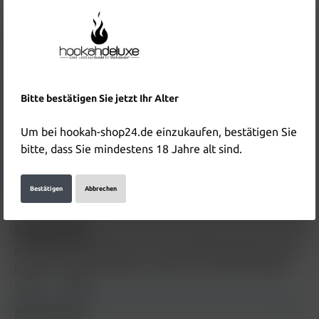
Inhalt:
1 Stück
Preise inkl. MwSt. zzgl. Versandkosten
In den Warenkorb
Produktnummer:
HD5965
Bitte bestätigen Sie jetzt Ihr Alter
EAN:
4255790514077
Um bei hookah-shop24.de einzukaufen, bestätigen Sie
Hersteller & Verantwortliche Person:
bitte, dass Sie mindestens 18 Jahre alt sind.
Details anzeigen
Bestätigen
Abbrechen
Beschreibung
RandM Pod Box Starter Kit - blau lila Beschreibung zum
Produkt "RandM Pod Box Starter Kit - blau lila" folgt in
Kürze..…
Mehr
Bewertungen