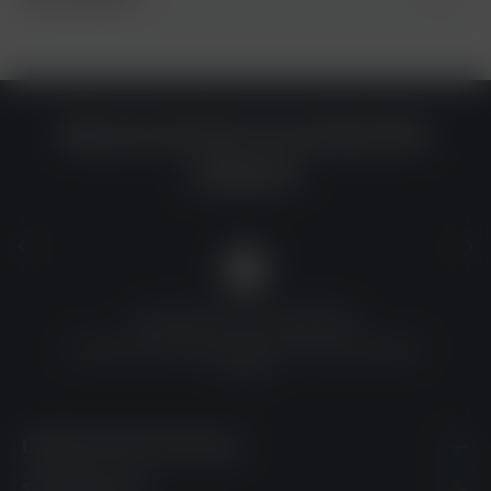
Warum du bei uns einkaufen
solltest?
QUALITÄT ZU TOP-PREISEN
Umfassende Qualitätskontrolle und erschwingliche
Preise
UNSERE KONTAKTDATEN
SHOPSERVICE