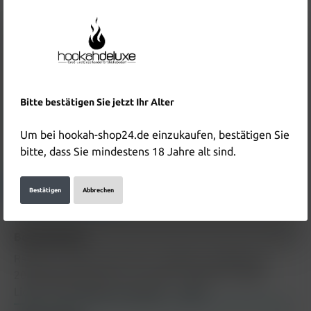
8,90 €*
Inhalt:
0.01 Liter
(890,00 €* / 1 Liter)
Preise inkl. MwSt. zzgl. Versandkosten
Nicht mehr verfügbar
Bitte bestätigen Sie jetzt Ihr Alter
Produktnummer:
HD5813
EAN:
4255790509554
Um bei hookah-shop24.de einzukaufen, bestätigen Sie
bitte, dass Sie mindestens 18 Jahre alt sind.
Hersteller & Verantwortliche Person:
Details anzeigen
Bestätigen
Abbrechen
Beschreibung
RandM Tornado Liquid 10ml - Blueberry Bubblegum
20mg Beschreibung zum Produkt "RandM Tornado
Liquid 10ml Blueberry Raspber…
Mehr