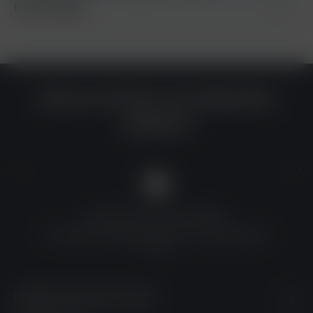
Bewertungen
Warum du bei uns einkaufen
solltest?
QUALITÄT ZU TOP-PREISEN
Umfassende Qualitätskontrolle und erschwingliche
Preise
UNSERE KONTAKTDATEN