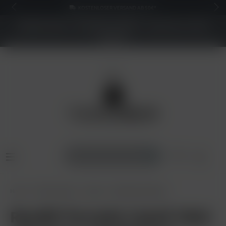
KOSTENLOSER VERSAND AB 50€*
NEUER SHOP - BESSERE PREISE - Jetzt bis zu 70%
sparen
Home
Pods & Liquids
Liquids
RandM Liquid 20mg
RandM Tornado Liquid 10ml