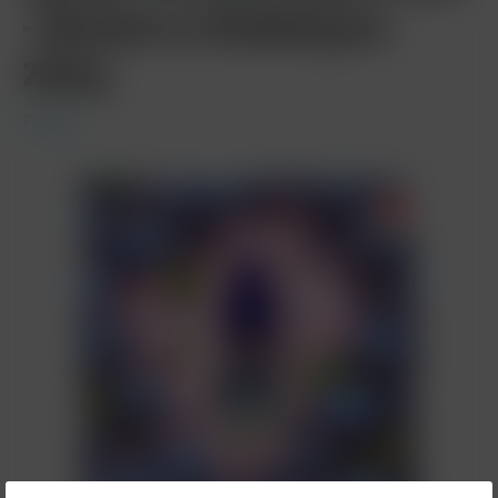
- Blueberry Bubblegum
20mg
Fumot