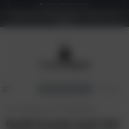
KOSTENLOSER VERSAND AB 50€*
NEUER SHOP - BESSERE PREISE - Jetzt bis zu 70%
sparen
Home
Pods & Liquids
Liquids
RandM Liquid 20mg
RandM Tornado Liquid 10ml