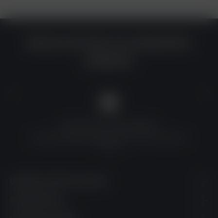
Warum du bei uns einkaufen
solltest?
QUALITÄT ZU TOP-PREISEN
Umfassende Qualitätskontrolle und erschwingliche
Preise
UNSERE KONTAKTDATEN
SHOPSERVICE