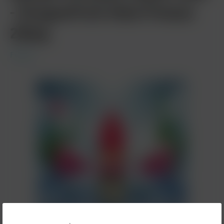
- Dragonfruit Aloe Freeze
20mg
Fumot