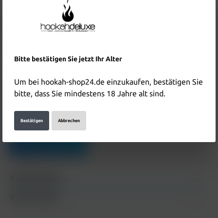
8,90 €*
Inhalt:
0.01 Liter
(890,00 €* / 1 Liter)
Preise inkl. MwSt. zzgl. Versandkosten
Bitte bestätigen Sie jetzt Ihr Alter
In den Warenkorb
Um bei hookah-shop24.de einzukaufen, bestätigen Sie
Produktnummer:
HD6012
bitte, dass Sie mindestens 18 Jahre alt sind.
EAN:
4255790515630
Hersteller & Verantwortliche Person:
Bestätigen
Abbrechen
Details anzeigen
Beschreibung
Bewertungen