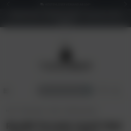
KOSTENLOSER VERSAND AB 50€*
NEUER SHOP - BESSERE PREISE - Jetzt bis zu 70%
sparen
Home
Pods & Liquids
Liquids
RandM Liquid 20mg
RandM Tornado Liquid 10ml