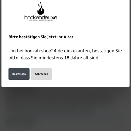
Inhalt:
0.01 Liter
(890,00 €* / 1 Liter)
Preise inkl. MwSt. zzgl. Versandkosten
Nicht mehr verfügbar
Produktnummer:
HD5669
Bitte bestätigen Sie jetzt Ihr Alter
EAN:
4255790500254
Um bei hookah-shop24.de einzukaufen, bestätigen Sie
Hersteller & Verantwortliche Person:
bitte, dass Sie mindestens 18 Jahre alt sind.
Details anzeigen
Bestätigen
Abbrechen
Beschreibung
RandM Tornado Liquid 10ml Pink Lemonade 20mg
Beschreibung zum Produkt "RandM Tornado Liquid
10ml Pink Lemonade 20mg" folgt…
Mehr
Bewertungen