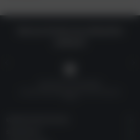
Warum du bei uns einkaufen
solltest?
QUALITÄT ZU TOP-PREISEN
Umfassende Qualitätskontrolle und erschwingliche
Preise
UNSERE KONTAKTDATEN
SHOPSERVICE