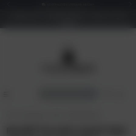
KOSTENLOSER VERSAND AB 50€*
NEUER SHOP - BESSERE PREISE - Jetzt bis zu 70%
sparen
Home
Pods & Liquids
Liquids
RandM Liquid 20mg
RandM Tornado Liquid 10ml