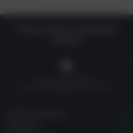
Warum du bei uns einkaufen
solltest?
QUALITÄT ZU TOP-PREISEN
Umfassende Qualitätskontrolle und erschwingliche
Preise
UNSERE KONTAKTDATEN
SHOPSERVICE