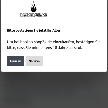
Inhalt:
0.01 Liter
(890,00 €* / 1 Liter)
Preise inkl. MwSt. zzgl. Versandkosten
Nicht mehr verfügbar
Produktnummer:
HD5544
Bitte bestätigen Sie jetzt Ihr Alter
EAN:
4255790500247
Um bei hookah-shop24.de einzukaufen, bestätigen Sie
Hersteller & Verantwortliche Person:
bitte, dass Sie mindestens 18 Jahre alt sind.
Details anzeigen
Bestätigen
Abbrechen
Beschreibung
RandM Tornado Liquid 10ml Red Apple Ice 20mg
Beschreibung zum Produkt "RandM Tornado Liquid
10ml Red Apple Ice 20mg" folgt…
Mehr
Bewertungen