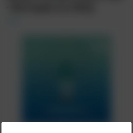
- Red Apple Ice 20mg
Fumot
8,90 €*