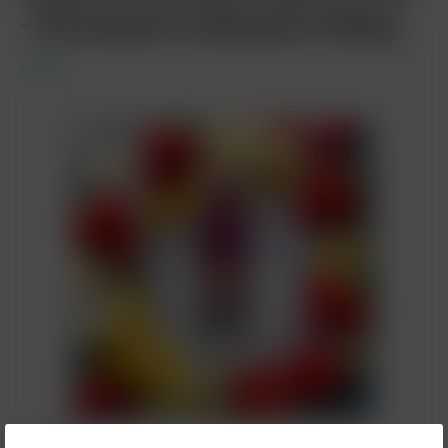
- Strawberry Banana 20mg
Fumot
8,90 €*