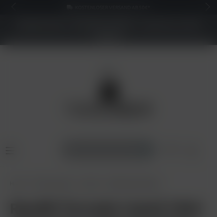
KOSTENLOSER VERSAND AB 50€*
NEUER SHOP - BESSERE PREISE - Jetzt bis zu 70%
sparen
Home
Pods & Liquids
Liquids
RandM Liquid 20mg
RandM Tornado Liquid 10ml