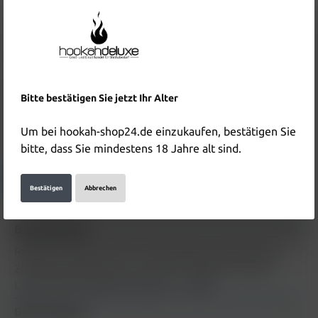
Inhalt:
0.01 Liter
(890,00 €* / 1 Liter)
Preise inkl. MwSt. zzgl. Versandkosten
In den Warenkorb
Produktnummer:
HD5726
Bitte bestätigen Sie jetzt Ihr Alter
EAN:
4255790500223
Um bei hookah-shop24.de einzukaufen, bestätigen Sie
Hersteller & Verantwortliche Person:
bitte, dass Sie mindestens 18 Jahre alt sind.
Details anzeigen
Bestätigen
Abbrechen
Beschreibung
RandM Tornado Liquid 10ml Strawberry Watermelon
20mg Beschreibung zum Produkt "RandM Tornado
Liquid 10ml Strawberry Banana…
Mehr
Bewertungen