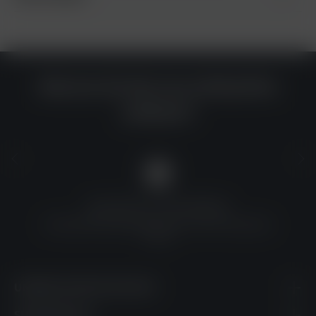
Warum du bei uns einkaufen
solltest?
QUALITÄT ZU TOP-PREISEN
Umfassende Qualitätskontrolle und erschwingliche
Preise
UNSERE KONTAKTDATEN
SHOPSERVICE