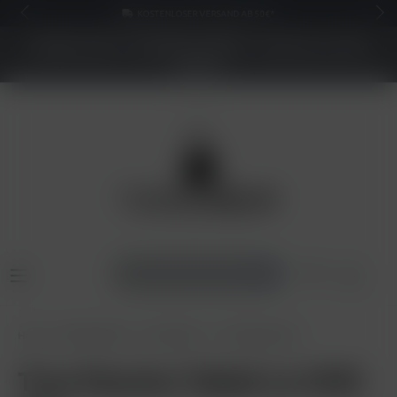
KOSTENLOSER VERSAND AB 50€*
NEUER SHOP - BESSERE PREISE - Jetzt bis zu 70%
sparen
Home
Shisha Tabak
True Passion
True Passion 20g
True Passion Tabak Le Chill