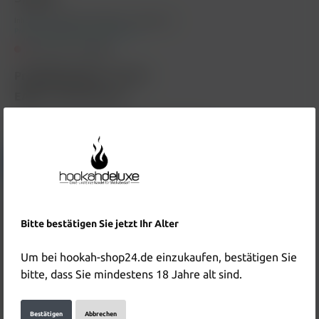
Inhalt:
0.02 Kilogramm
(195,00 €* / 1 Kilogramm)
Preise inkl. MwSt. zzgl. Versandkosten
Nicht mehr verfügbar
Produktnummer:
HD3963
EAN:
4250859820632
Hersteller & Verantwortliche Person:
Details anzeigen
Beschreibung
Bitte bestätigen Sie jetzt Ihr Alter
True Passion Tabak Le Chill 20g Beschreibung zum
Produkt True Passion Tabak Le Chill 20g wird in Kürze
Um bei hookah-shop24.de einzukaufen, bestätigen Sie
hinzugefügt
Mehr
bitte, dass Sie mindestens 18 Jahre alt sind.
Bewertungen
Bestätigen
Abbrechen