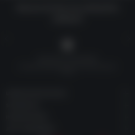
Warum du bei uns einkaufen
solltest?
QUALITÄT ZU TOP-PREISEN
Umfassende Qualitätskontrolle und erschwingliche
Preise
UNSERE KONTAKTDATEN
SHOPSERVICE
INFORMATIONEN
JETZT ABONNIEREN