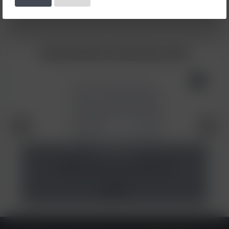
SHOPWARE-CROSSSELLING
Al Fakher Tabak Crystal Yellow 25g
4,50 €*