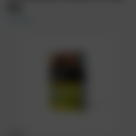
20g
True Passion
3,90 €*